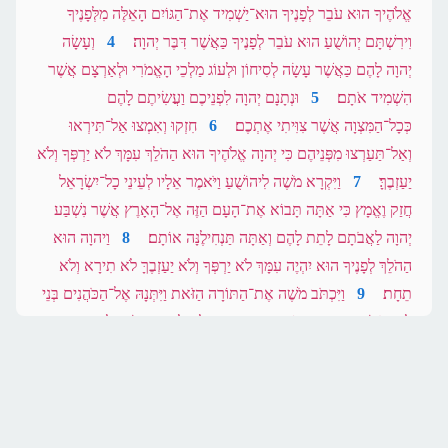
אֱלֹהֶיךָ הוּא עֹבֵר לְפָנֶיךָ הוּא־יַשְׁמִיד אֶת־הַגּוֹיִם הָאֵלֶּה מִלְּפָנֶיךָ
וִירִשְׁתָּם יְהוֹשֻׁעַ הוּא עֹבֵר לְפָנֶיךָ כַּאֲשֶׁר דִּבֶּר יְהוָה׃
4
וְעָשָׂה
יְהוָה לָהֶם כַּאֲשֶׁר עָשָׂה לְסִיחוֹן וּלְעוֹג מַלְכֵי הָאֱמֹרִי וּלְאַרְצָם אֲשֶׁר
הִשְׁמִיד אֹתָם׃
5
וּנְתָנָם יְהוָה לִפְנֵיכֶם וַעֲשִׂיתֶם לָהֶם
כְּכָל־הַמִּצְוָה אֲשֶׁר צִוִּיתִי אֶתְכֶם׃
6
חִזְקוּ וְאִמְצוּ אַל־תִּירְאוּ
וְאַל־תַּעַרְצוּ מִפְּנֵיהֶם כִּי יְהוָה אֱלֹהֶיךָ הוּא הַהֹלֵךְ עִמָּךְ לֹא יַרְפְּךָ וְלֹא
יַעַזְבֶךָּ׃
7
וַיִּקְרָא מֹשֶׁה לִיהוֹשֻׁעַ וַיֹּאמֶר אֵלָיו לְעֵינֵי כָל־יִשְׂרָאֵל
חֲזַק וֶאֱמָץ כִּי אַתָּה תָּבוֹא אֶת־הָעָם הַזֶּה אֶל־הָאָרֶץ אֲשֶׁר נִשְׁבַּע
יְהוָה לַאֲבֹתָם לָתֵת לָהֶם וְאַתָּה תַּנְחִילֶנָּה אוֹתָם׃
8
וַיהוָה הוּא
הַהֹלֵךְ לְפָנֶיךָ הוּא יִהְיֶה עִמָּךְ לֹא יַרְפְּךָ וְלֹא יַעַזְבֶךָּ לֹא תִירָא וְלֹא
תֵחָת׃
9
וַיִּכְתֹּב מֹשֶׁה אֶת־הַתּוֹרָה הַזֹּאת וַיִּתְּנָהּ אֶל־הַכֹּהֲנִים בְּנֵי
לֵוִי הַנֹּשְׂאִים אֶת־אֲרוֹן בְּרִית יְהוָה וְאֶל־כָּל־זִקְנֵי יִשְׂרָאֵל׃
10
וַיְצַו
מֹשֶׁה אוֹתָם לֵאמֹר מִקֵּץ שֶׁבַע שָׁנִים בְּמֹעֵד שְׁנַת הַשְּׁמִטָּה בְּחַג
הַסֻּכּוֹת׃
11
בְּבוֹא כָל־יִשְׂרָאֵל לֵרָאוֹת אֶת־פְּנֵי יְהוָה אֱלֹהֶיךָ
בַּמָּקוֹם אֲשֶׁר יִבְחָר תִּקְרָא אֶת־הַתּוֹרָה הַזֹּאת נֶגֶד כָּל־יִשְׂרָאֵל
בְּאָזְנֵיהֶם׃
12
הַקְהֵל אֶת־הָעָם הָאֲנָשִׁים וְהַנָּשִׁים וְהַטַּף וְגֵרְךָ