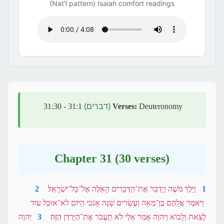
(Nat'l pattern) Isaiah comfort readings
Deuteronomy
Verses:
(דברים)
31:1 - 31:30
Chapter 31 (30 verses)
1
וַיֵּלֶךְ מֹשֶׁה וַיְדַבֵּר אֶת־הַדְּבָרִים הָאֵלֶּה אֶל־כָּל־יִשְׂרָאֵל׃
2
וַיֹּאמֶר אֲלֵהֶם בֶּן־מֵאָה וְעֶשְׂרִים שָׁנָה אָנֹכִי הַיּוֹם לֹא־אוּכַל עוֹד
לָצֵאת וְלָבוֹא וַיהוָה אָמַר אֵלַי לֹא תַעֲבֹר אֶת־הַיַּרְדֵּן הַזֶּה׃
3
יְהוָה