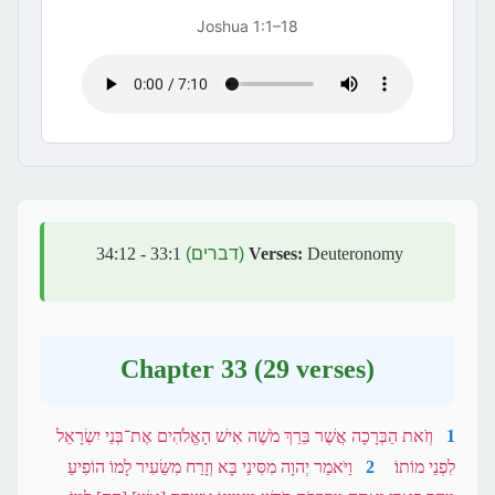
Joshua 1:1–18
Deuteronomy
Verses:
(דברים)
33:1 - 34:12
Chapter 33 (29 verses)
1
וְזֹאת הַבְּרָכָה אֲשֶׁר בֵּרַךְ מֹשֶׁה אִישׁ הָאֱלֹהִים אֶת־בְּנֵי יִשְׂרָאֵל
לִפְנֵי מוֹתוֹ׃
2
וַיֹּאמַר יְהוָה מִסִּינַי בָּא וְזָרַח מִשֵּׂעִיר לָמוֹ הוֹפִיעַ