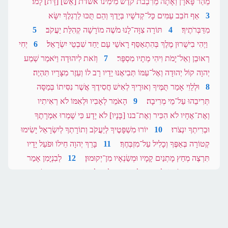
מֵהַר פָּארָן וְאָתָה מֵרִבְבֹת קֹדֶשׁ מִימִינוֹ אשדת [אֵשׁ] [דָּת] לָמוֹ׃
3
אַף חֹבֵב עַמִּים כָּל־קְדֹשָׁיו בְּיָדֶךָ וְהֵם תֻּכּוּ לְרַגְלֶךָ יִשָּׂא
מִדַּבְּרֹתֶיךָ׃
4
תּוֹרָה צִוָּה־לָנוּ מֹשֶׁה מוֹרָשָׁה קְהִלַּת יַעֲקֹב׃
5
וַיְהִי בִישֻׁרוּן מֶלֶךְ בְּהִתְאַסֵּף רָאשֵׁי עָם יַחַד שִׁבְטֵי יִשְׂרָאֵל׃
6
יְחִי
רְאוּבֵן וְאַל־יָמֹת וִיהִי מְתָיו מִסְפָּר׃
7
וְזֹאת לִיהוּדָה וַיֹּאמַר שְׁמַע
יְהוָה קוֹל יְהוּדָה וְאֶל־עַמּוֹ תְּבִיאֶנּוּ יָדָיו רָב לוֹ וְעֵזֶר מִצָּרָיו תִּהְיֶה׃
8
וּלְלֵוִי אָמַר תֻּמֶּיךָ וְאוּרֶיךָ לְאִישׁ חֲסִידֶךָ אֲשֶׁר נִסִּיתוֹ בְּמַסָּה
תְּרִיבֵהוּ עַל־מֵי מְרִיבָה׃
9
הָאֹמֵר לְאָבִיו וּלְאִמּוֹ לֹא רְאִיתִיו
וְאֶת־אֶחָיו לֹא הִכִּיר וְאֶת־בנו [בָּנָיו] לֹא יָדָע כִּי שָׁמְרוּ אִמְרָתֶךָ
וּבְרִיתְךָ יִנְצֹרוּ׃
10
יוֹרוּ מִשְׁפָּטֶיךָ לְיַעֲקֹב וְתוֹרָתְךָ לְיִשְׂרָאֵל יָשִׂימוּ
קְטוֹרָה בְּאַפֶּךָ וְכָלִיל עַל־מִזְבְּחֶךָ׃
11
בָּרֵךְ יְהוָה חֵילוֹ וּפֹעַל יָדָיו
תִּרְצֶה מְחַץ מָתְנַיִם קָמָיו וּמְשַׂנְאָיו מִן־יְקוּמוּן׃
12
לְבִנְיָמִן אָמַר
יְדִיד יְהֹוָה יִשְׁכֹּן לָבֶטַח עָלָיו חֹפֵף עָלָיו כָּל־הַיּוֹם וּבֵין כְּתֵיפָיו שָׁכֵן׃
13
וּלְיוֹסֵף אָמַר מְבֹרֶכֶת יְהֹוָה אַרְצוֹ מִמֶּגֶד שָׁמַיִם מִטָּל וּמִתְּהוֹם
רֹבֶצֶת תָּחַת׃
14
וּמִמֶּגֶד תְּבוּאֹת שָׁמֶשׁ וּמִמֶּגֶד גֶּרֶשׁ יְרָחִים׃
15
וּמֵרֹאשׁ הַרְרֵי־קֶדֶם וּמִמֶּגֶד גִּבְעוֹת עוֹלָם׃
16
וּמִמֶּגֶד אֶרֶץ